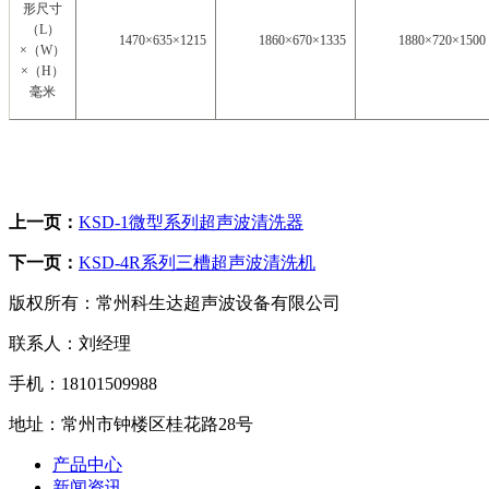
形尺寸
（
L
）
1470×635×1215
1860×670×1335
1880×720×1500
×
（
W
）
×
（
H
）
毫米
上一页：
KSD-1微型系列超声波清洗器
下一页：
KSD-4R系列三槽超声波清洗机
版权所有：常州科生达超声波设备有限公司
联系人：刘经理
手机：18101509988
地址：常州市钟楼区桂花路28号
产品中心
新闻资讯