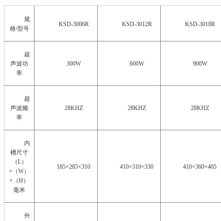
规
KSD-3006R
KSD-3012R
KSD-3018R
格
\
型号
超
声波功
300W
600W
900W
率
超
声波频
28KHZ
28KHZ
28KHZ
率
内
槽尺寸
（
L
）
185×285×310
410×310×330
410×360×405
×
（
W
）
×
（
H
）
毫米
外