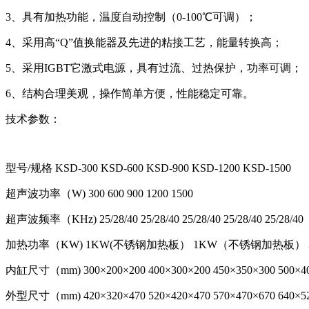
3、具有加热功能，温度自动控制（0-100℃可调）；
4、采用高“Q”值换能器及先进的粘接工艺，能量转换高；
5、采用IGBT它激式电源，具有过流、过热保护，功率可调；
6、结构合理美观，操作简单方便，性能稳定可靠。
技术参数：
型号/规格
 KSD
-300
KSD-600
 KSD
-900
 KSD
-1200
 KS
D-1500
超声波功率（W)
300
600
900
1200
1500
超声波频率（KHz)
25/28/40
25/28/40
25/28/40
25/28/40
25/28/40
加热功率（KW)
1KW(不锈钢加热板）
1KW（不锈钢加热板）
内缸尺寸（mm)
300×200×200
400×300×200
450×350×300
500×4
外型尺寸（mm)
420×320×470
520×420×470
570×470×670
640×5