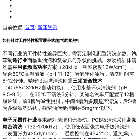
当前位置:
首页
>
新闻资讯
如何针对工件特性配置履带式超声波清洗机
不同行业的工件特性差异巨大，需要定制化配置清洗参数。
汽
车制造行业
面临重油污和复杂几何形状的挑战。发动机缸体清
洗需采用
低频高功率方案
（28kHz，功率密度1.2W/cm²），
配合80℃高温碱液（pH 11-12）溶解硬化油污，清洗时间需
8-12分钟。精密喷油嘴清洗则需
三频复合技术
（40/68/132kHz自动切换），使用水基环保清洗剂（pH
8.5-9.5），在55℃下清洗5分钟。某知名汽车厂配置了12槽
履带线，前3槽为碱性脱脂，中间4槽为多频超声清洗，后5槽
为多级漂洗防锈，残留油污量控制在5mg/m²以下。
电子元器件行业
要求绝对清洁和无损伤。PCB板清洗采用
高频
精密清洗
（132-170kHz），使用低表面张力电子级清洗剂
（表面张力≤25dyn/cm），温度控制在45±2℃，避免焊点