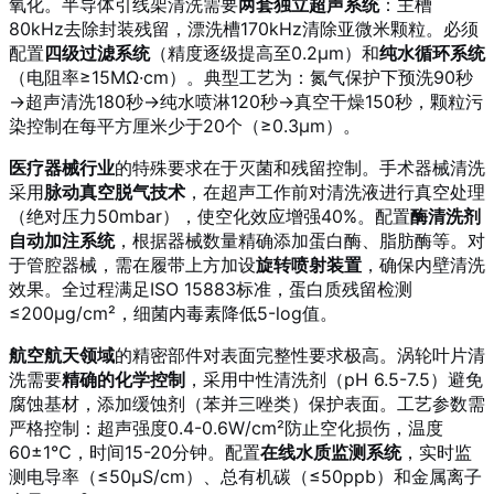
氧化。半导体引线架清洗需要
两套独立超声系统
：主槽
80kHz去除封装残留，漂洗槽170kHz清除亚微米颗粒。必须
配置
四级过滤系统
（精度逐级提高至0.2μm）和
纯水循环系统
（电阻率≥15MΩ·cm）。典型工艺为：氮气保护下预洗90秒
→超声清洗180秒→纯水喷淋120秒→真空干燥150秒，颗粒污
染控制在每平方厘米少于20个（≥0.3μm）。
医疗器械行业
的特殊要求在于灭菌和残留控制。手术器械清洗
采用
脉动真空脱气技术
，在超声工作前对清洗液进行真空处理
（绝对压力50mbar），使空化效应增强40%。配置
酶清洗剂
自动加注系统
，根据器械数量精确添加蛋白酶、脂肪酶等。对
于管腔器械，需在履带上方加设
旋转喷射装置
，确保内壁清洗
效果。全过程满足ISO 15883标准，蛋白质残留检测
≤200μg/cm²，细菌内毒素降低5-log值。
航空航天领域
的精密部件对表面完整性要求极高。涡轮叶片清
洗需要
精确的化学控制
，采用中性清洗剂（pH 6.5-7.5）避免
腐蚀基材，添加缓蚀剂（苯并三唑类）保护表面。工艺参数需
严格控制：超声强度0.4-0.6W/cm²防止空化损伤，温度
60±1℃，时间15-20分钟。配置
在线水质监测系统
，实时监
测电导率（≤50μS/cm）、总有机碳（≤50ppb）和金属离子